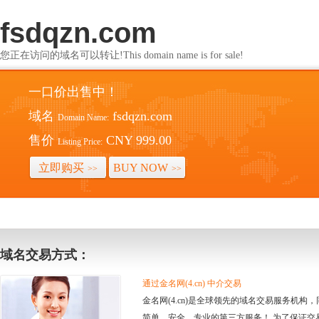
fsdqzn.com
您正在访问的域名可以转让!This domain name is for sale!
一口价出售中！
域名
fsdqzn.com
Domain Name:
售价
CNY 999.00
Listing Price:
立即购买
BUY NOW
>>
>>
域名交易方式：
通过金名网(4.cn) 中介交易
金名网(4.cn)是全球领先的域名交易服务机
简单、安全、专业的第三方服务！ 为了保证交