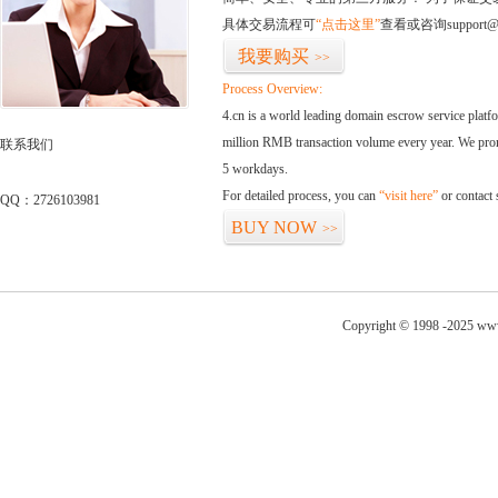
具体交易流程可
“点击这里”
查看或咨询support@
我要购买
>>
Process Overview:
4.cn is a world leading domain escrow service plat
million RMB transaction volume every year. We promi
联系我们
5 workdays.
For detailed process, you can
“visit here”
or contact
QQ：2726103981
BUY NOW
>>
Copyright © 1998 -2025 www